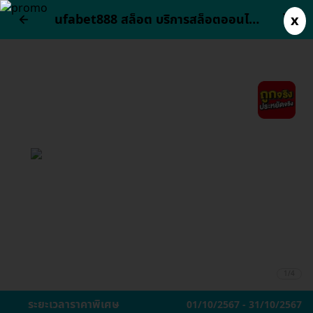
ufabet888 สล็อต บริการสล็อตออนไลน์
x
เรื่องการแจกหนักแจกจริง
1/4
ระยะเวลาราคาพิเศษ
01/10/2567 - 31/10/2567